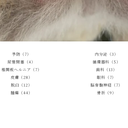
予防（7）
内分泌（3）
尿管閉塞（4）
循環器科（5）
椎間板ヘルニア（7）
歯科（13）
皮膚（28）
眼科（7）
脱臼（12）
脳脊髄神経（7）
腫瘍（44）
骨折（9）