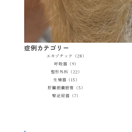
症例カテゴリー
エキゾチック（28）
呼吸器（9）
整形外科（22）
生殖器（15）
肝臓胆嚢胆管（5）
腎泌尿器（7）