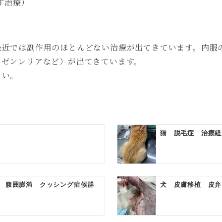
す治療）
最近では副作用のほとんどない治療が出てきています。内服
・ゼンレリアなど）が出てきています。
さい。
猫 脱毛症 治療経
 腹囲膨満 クッシング症候群
犬 皮膚移植 皮弁