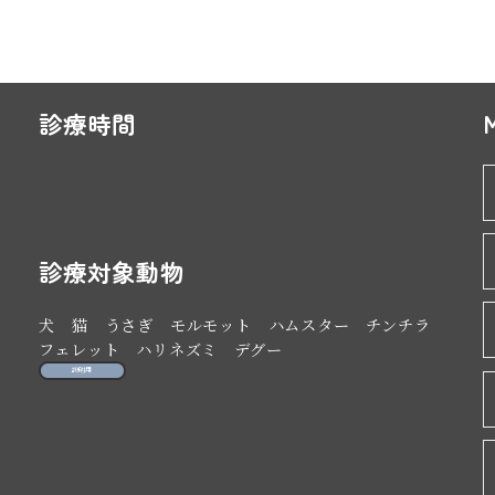
診療時間
診療時間
月
火
水
木
金
土
日
祝
10:00 - 12:00
○
○
○
○
○
○
○
○
15:00 - 19:00
○
○
○
○
○
○
○
○
診療対象動物
犬 猫 うさぎ モルモット ハムスター チンチラ
フェレット ハリネズミ デグー
説明用