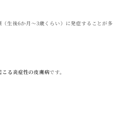
頃（生後6か月～3歳くらい）に発症することが多
起こる炎症性の皮膚病
です。