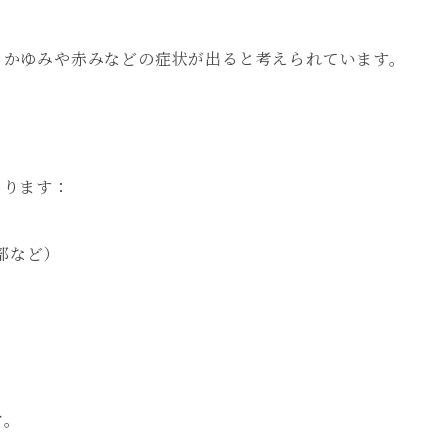
、かゆみや赤みなどの症状が出ると考えられています。
あります：
部など）
）
す
。