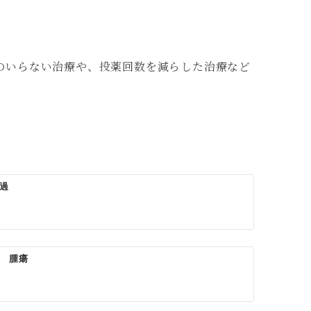
のいらない治療や、投薬回数を減らした治療など
過
 腫瘍