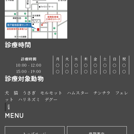
診療時間
診療時間
月
火
水
木
金
土
日
祝
10:00 - 12:00
○
○
○
○
○
○
○
○
15:00 - 19:00
○
○
○
○
○
○
○
○
診療対象動物
犬 猫 うさぎ モルモット ハムスター チンチラ フェレ
ット ハリネズミ デグー
説
明
用
MENU
トップページ
病院案内