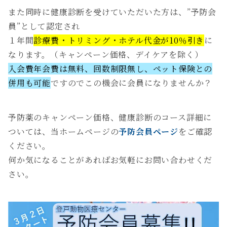
また同時に健康診断を受けていただいた方は、”予防会
員”として認定され
１年間
診療費・トリミング・ホテル代金が10％引き
に
なります。（キャンペーン価格、デイケアを除く）
入会費年会費は無料、回数制限無し、ペット保険との
併用も可能
ですのでこの機会に会員になりませんか？
予防薬のキャンペーン価格、健康診断のコース詳細に
ついては、当ホームページの
予防会員ページ
をご確認
ください。
何か気になることがあればお気軽にお問い合わせくだ
さい。