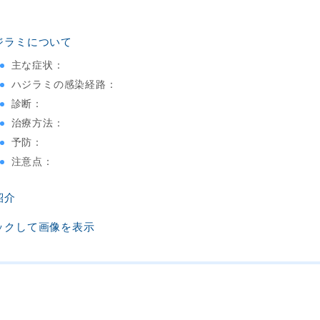
ジラミについて
主な症状：
ハジラミの感染経路：
診断：
治療方法：
予防：
注意点：
紹介
ックして画像を表示