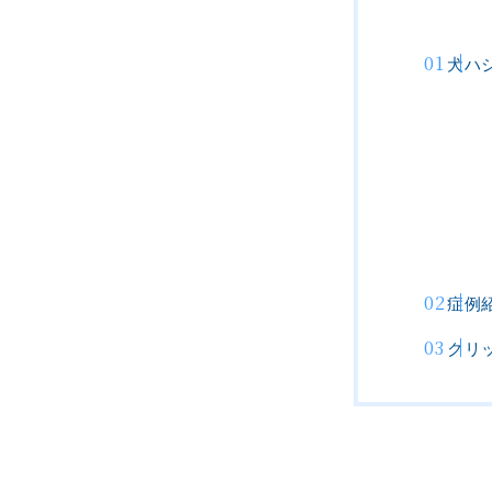
犬ハ
症例
クリ