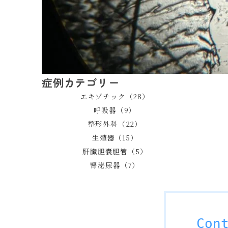
症例カテゴリー
エキゾチック（28）
呼吸器（9）
整形外科（22）
生殖器（15）
肝臓胆嚢胆管（5）
腎泌尿器（7）
Con