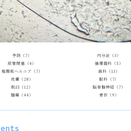
予防（7）
内分泌（3）
尿管閉塞（4）
循環器科（5）
椎間板ヘルニア（7）
歯科（13）
皮膚（28）
眼科（7）
脱臼（12）
脳脊髄神経（7）
腫瘍（44）
骨折（9）
tents