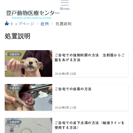
Menu
トップページ
症例
処置説明
処置説明
処置説明
ご自宅での強制給餌の方法 注射器からご
飯をあげる方法
2026年6月24日
処置説明
ご自宅での投薬の方法
2026年6月23日
処置説明
ご自宅での皮下点滴の方法（輸液ラインを
使用する方法）