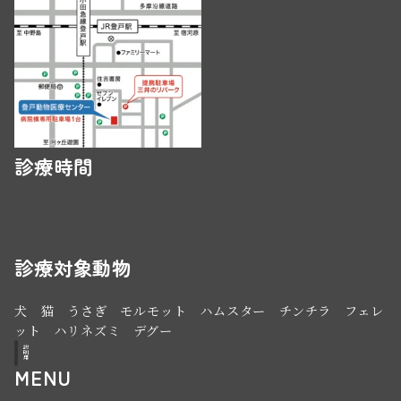
診療時間
診療時間
月
火
水
木
金
土
日
祝
10:00 - 12:00
○
○
○
○
○
○
○
○
15:00 - 19:00
○
○
○
○
○
○
○
○
診療対象動物
犬 猫 うさぎ モルモット ハムスター チンチラ フェレ
ット ハリネズミ デグー
説
明
用
MENU