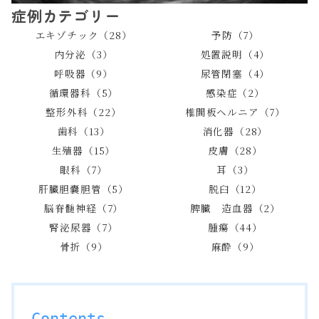
症例カテゴリー
エキゾチック（28）
予防（7）
内分泌（3）
処置説明（4）
呼吸器（9）
尿管閉塞（4）
循環器科（5）
感染症（2）
整形外科（22）
椎間板ヘルニア（7）
歯科（13）
消化器（28）
生殖器（15）
皮膚（28）
眼科（7）
耳（3）
肝臓胆嚢胆管（5）
脱臼（12）
脳脊髄神経（7）
脾臓 造血器（2）
腎泌尿器（7）
腫瘍（44）
骨折（9）
麻酔（9）
Contents